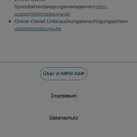
Sportstättenbelegungsmanagement
sbm-
support@digitales.nrw.de
Online-Dienst Untersuchungsberechtigungsschein
ubs@digitales.nrw.de
Fußzeile
Über
d-NRW
AöR
Impressum
Datenschutz