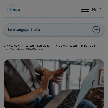
Hauptnavigation
Direkt zum Inhalt
Menü
Leistungsportfolio
d-NRW
AöR
Leistungsportfolio
Projektumsetzung & Betreuung
Betrieb von EfA-Diensten