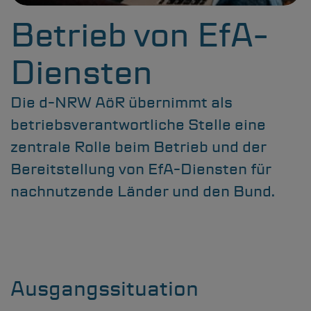
Betrieb von EfA-
Diensten
Die
d-NRW
AöR übernimmt als
betriebsverantwortliche Stelle eine
Leistungsportfolio
zentrale Rolle beim Betrieb und der
Kommunalvertreter & Onlinezugang
Bereitstellung von EfA-Diensten für
Projektanfrage
nachnutzende Länder und den Bund.
Karriere
Suchen
Ausgangssituation
Informationen zur Barrierefreiheit
Leichte Sprache