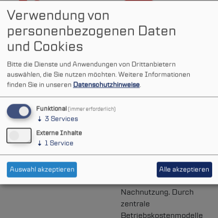
Verwendung von
personenbezogenen Daten
und Cookies
Effizienz
Sicherheit
Bitte die Dienste und Anwendungen von Drittanbietern
auswählen, die Sie nutzen möchten.
Weitere Informationen
Projektübergreifende
Die
d-NRW
AöR stellt
finden Sie in unseren
Datenschutzhinweise
.
Synergieeffekte durch
den rechtssicheren und
umfangreiche Erfahrung
standardkonformen
Funktional
in unterschiedlichen
Betrieb der Online-
(immer erforderlich)
↓
3
Services
EfA-Projekten im Betrieb
Dienste sicher und ist
verlässlicher
Externe Inhalte
↓
1
Service
Ansprechpartner für
Bund und Länder bei
Fragen zu Betrieb,
Auswahl akzeptieren
Alle akzeptieren
Sicherheit und
Nachnutzung. Durch
zentrale
Betriebskostenmodelle