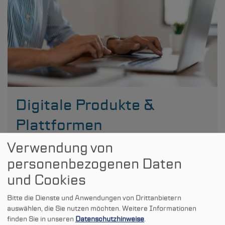
Digitale Produkte &
Plattformen
Verwendung von
Für unsere Träger bieten wir auch langfristig digitale
Produkte und Plattformen an und betreiben die
personenbezogenen Daten
zentralen Portale des Landes NRW, über die digitale
und Cookies
Verwaltungsleistungen in Anspruch genommen
werden können.
Bitte die Dienste und Anwendungen von Drittanbietern
auswählen, die Sie nutzen möchten.
Weitere Informationen
finden Sie in unseren
Datenschutzhinweise
.