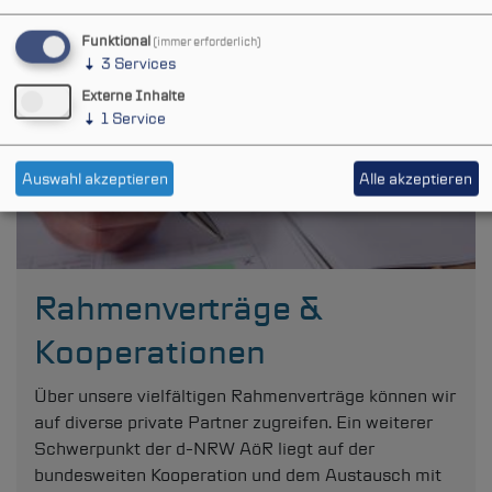
Leistungsbereich entdecken
Funktional
(immer erforderlich)
↓
3
Services
Externe Inhalte
↓
1
Service
Auswahl akzeptieren
Alle akzeptieren
Rahmenverträge &
Kooperationen
Über unsere vielfältigen Rahmenverträge können wir
auf diverse private Partner zugreifen. Ein weiterer
Schwerpunkt der
d-NRW
AöR liegt auf der
bundesweiten Kooperation und dem Austausch mit