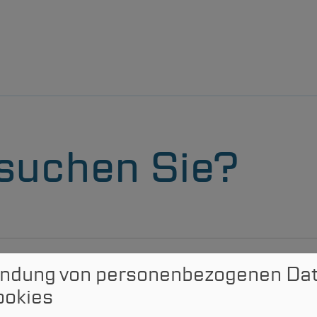
Leistungsportfolio
suchen Sie?
Kommunalvertreter & Onlinezugang
Projektanfrage
Karriere
Suchen
ndung von personenbezogenen Da
ookies
Informationen zur Barrierefreiheit
in.