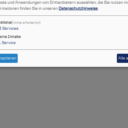
Leichte Sprache
enste und Anwendungen von Drittanbietern auswählen, die Sie nutzen m
rmationen finden Sie in unseren
Datenschutzhinweise
.
ktional
(immer erforderlich)
3
Services
essum
Datenschutz
Cookie-Einstellungen
Whistl
erne Inhalte
en
1
Service
zeptieren
Alle 